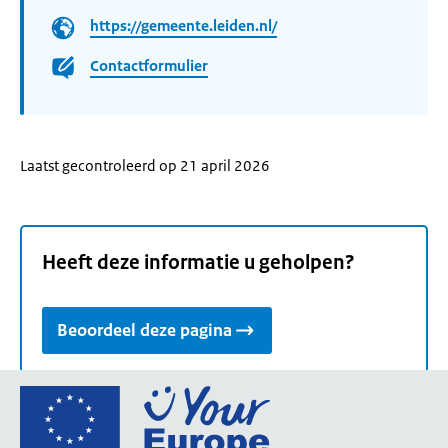
https://gemeente.leiden.nl/
Contactformulier
Laatst gecontroleerd op 21 april 2026
Heeft deze informatie u geholpen?
Beoordeel deze pagina
Ga
naar
de