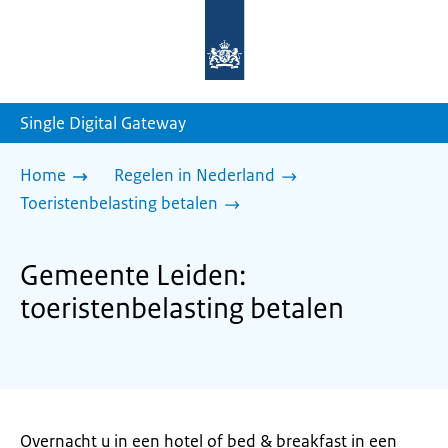
Naar
de
homepage
van
sdg.rijksoverheid.nl
Single Digital Gateway
Home
Regelen in Nederland
Toeristenbelasting betalen
Gemeente Leiden:
toeristenbelasting betalen
Overnacht u in een hotel of bed & breakfast in een