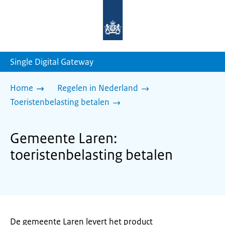
Naar
de
homepage
van
sdg.rijksoverheid.nl
Single Digital Gateway
Home
Regelen in Nederland
Toeristenbelasting betalen
Gemeente Laren:
toeristenbelasting betalen
De gemeente Laren levert het product