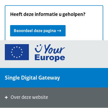
Heeft deze informatie u geholpen?
Beoordeel deze pagina
Ga
naar
de
homepage
van
Single Digital Gateway
Your
Europe,
een
portaal
Over deze website
van
de