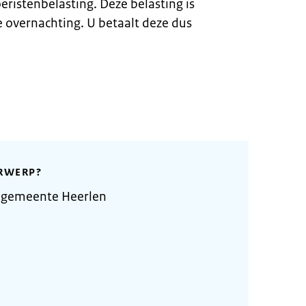
eristenbelasting. Deze belasting is
e overnachting. U betaalt deze dus
RWERP?
 gemeente Heerlen