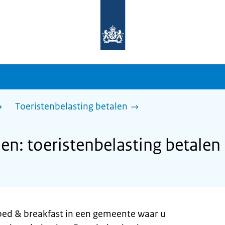
Naar
de
homepage
van
sdg.rijksoverheid.nl
Toeristenbelasting betalen
n: toeristenbelasting betalen
 bed & breakfast in een gemeente waar u