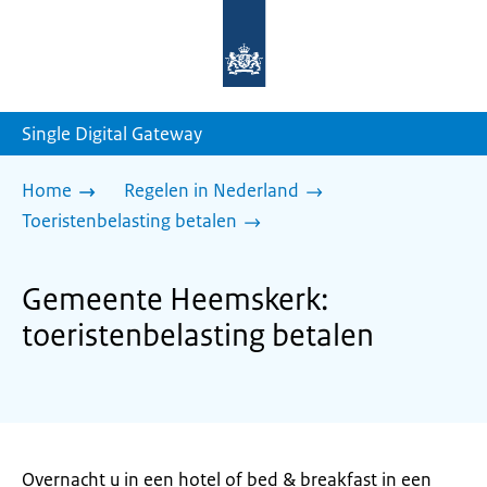
Naar
de
homepage
van
sdg.rijksoverheid.nl
Single Digital Gateway
Home
Regelen in Nederland
Toeristenbelasting betalen
Gemeente Heemskerk:
toeristenbelasting betalen
Overnacht u in een hotel of bed & breakfast in een