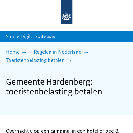
Naar
de
homepage
van
sdg.rijksoverheid.nl
Single Digital Gateway
Home
Regelen in Nederland
Toeristenbelasting betalen
Gemeente Hardenberg:
toeristenbelasting betalen
Overnacht u op een camping, in een hotel of bed &