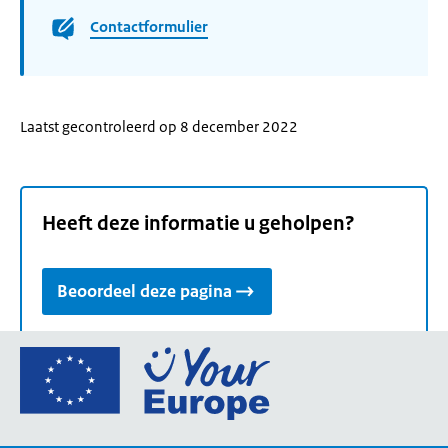
Contactformulier
Laatst gecontroleerd op 8 december 2022
Heeft deze informatie u geholpen?
Beoordeel deze pagina
Ga
naar
de
homepage