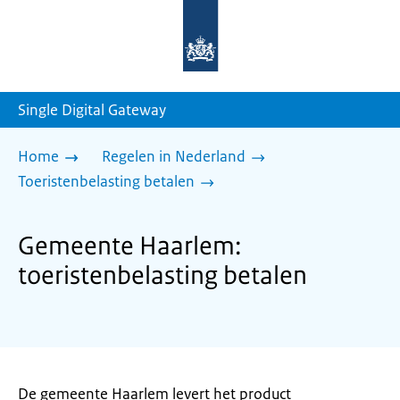
Naar
de
homepage
van
sdg.rijksoverheid.nl
Single Digital Gateway
Home
Regelen in Nederland
Toeristenbelasting betalen
Gemeente Haarlem:
toeristenbelasting betalen
De gemeente Haarlem levert het product