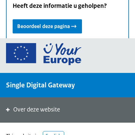
Heeft deze informatie u geholpen?
Beoordeel deze pagina
Ga
naar
de
homepage
van
Single Digital Gateway
Your
Europe,
een
portaal
Over deze website
van
de
Europese