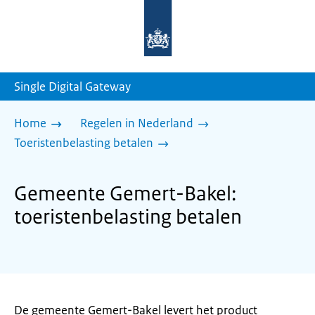
Naar
de
homepage
van
sdg.rijksoverheid.nl
Single Digital Gateway
Home
Regelen in Nederland
Toeristenbelasting betalen
Gemeente Gemert-Bakel:
toeristenbelasting betalen
De gemeente Gemert-Bakel levert het product