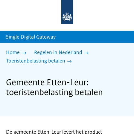
Naar
de
homepage
van
sdg.rijksoverheid.nl
Single Digital Gateway
Home
Regelen in Nederland
Toeristenbelasting betalen
Gemeente Etten-Leur:
toeristenbelasting betalen
De gemeente Etten-Leur levert het product