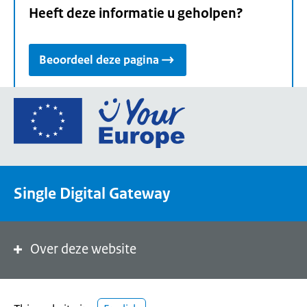
Heeft deze informatie u geholpen?
Beoordeel deze pagina
Ga
naar
de
homepage
van
Single Digital Gateway
Your
Europe,
een
portaal
Over deze website
van
de
Europese