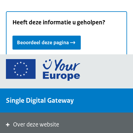
Heeft deze informatie u geholpen?
Beoordeel deze pagina
Ga
naar
de
homepage
van
Single Digital Gateway
Your
Europe,
een
portaal
Over deze website
van