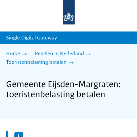
Naar
de
homepage
van
sdg.rijksoverheid.nl
Single Digital Gateway
Home
Regelen in Nederland
Toeristenbelasting betalen
Gemeente Eijsden-Margraten:
toeristenbelasting betalen