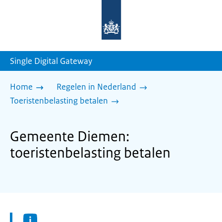
Naar
de
homepage
van
sdg.rijksoverheid.nl
Single Digital Gateway
Home
Regelen in Nederland
Toeristenbelasting betalen
Gemeente Diemen:
toeristenbelasting betalen