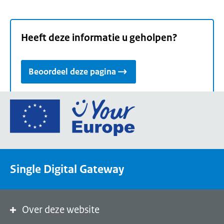
Heeft deze informatie u geholpen?
Beoordeel deze pagina
Ga
naar
de
homepage
van
Single Digital Gateway
Your
Europe,
een
portaal
Over deze website
van