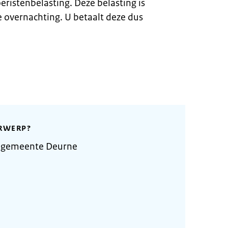
eristenbelasting. Deze belasting is
e overnachting. U betaalt deze dus
RWERP?
e gemeente Deurne