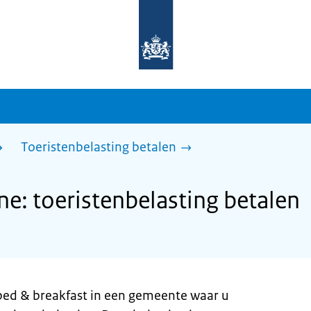
Naar
de
homepage
van
sdg.rijksoverheid.nl
Toeristenbelasting betalen
: toeristenbelasting betalen
 bed & breakfast in een gemeente waar u