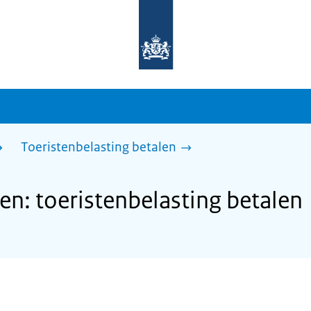
Naar
de
homepage
van
sdg.rijksoverheid.nl
Toeristenbelasting betalen
n: toeristenbelasting betalen