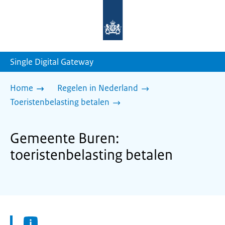
Naar
de
homepage
van
sdg.rijksoverheid.nl
Single Digital Gateway
Home
Regelen in Nederland
Toeristenbelasting betalen
Gemeente Buren:
toeristenbelasting betalen