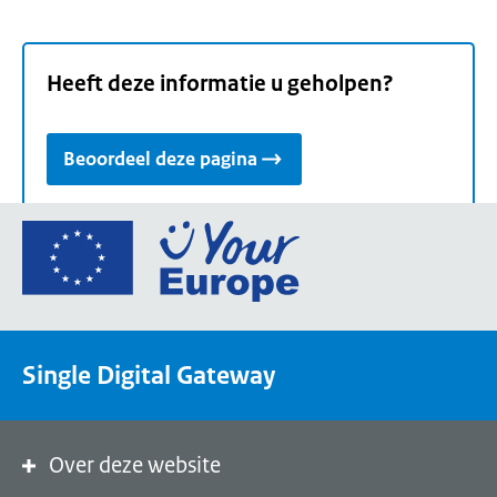
Heeft deze informatie u geholpen?
Beoordeel deze pagina
Ga
naar
de
homepage
van
Single Digital Gateway
Your
Europe,
een
portaal
Over deze website
van