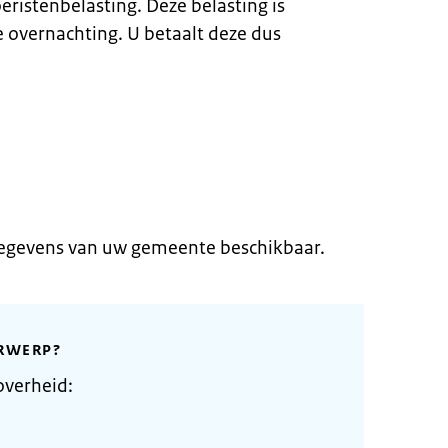
eristenbelasting. Deze belasting is
e overnachting. U betaalt deze dus
gegevens van uw gemeente beschikbaar.
RWERP?
overheid: