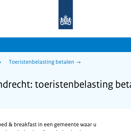
Naar
de
homepage
van
sdg.rijksoverheid.nl
Toeristenbelasting betalen
recht: toeristenbelasting bet
 bed & breakfast in een gemeente waar u