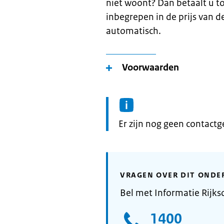
niet woont? Dan betaalt u to
inbegrepen in de prijs van d
automatisch.
Voorwaarden
Informatie:
Er zijn nog geen contact
VRAGEN OVER DIT ONDE
Bel met Informatie Rijks
1400