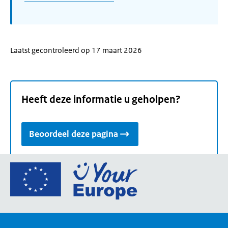
Laatst gecontroleerd op 17 maart 2026
Heeft deze informatie u geholpen?
Beoordeel deze pagina
Ga
naar
de
homepage
van