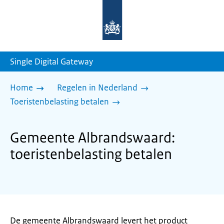
Naar
de
homepage
van
sdg.rijksoverheid.nl
Single Digital Gateway
Home
Regelen in Nederland
Toeristenbelasting betalen
Gemeente Albrandswaard:
toeristenbelasting betalen
De gemeente Albrandswaard levert het product