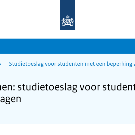
Naar
de
homepage
van
sdg.rijksoverheid.nl
Studietoeslag voor studenten met een beperking
en: studietoeslag voor studen
ragen