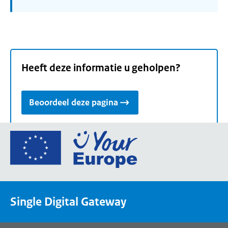
Heeft deze informatie u geholpen?
Beoordeel deze pagina
Ga
naar
de
homepage
van
Single Digital Gateway
Your
Europe,
een