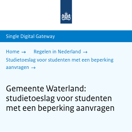
Naar
de
homepage
van
sdg.rijksoverheid.nl
Single Digital Gateway
Home
Regelen in Nederland
Studietoeslag voor studenten met een beperking
aanvragen
Gemeente Waterland:
studietoeslag voor studenten
met een beperking aanvragen