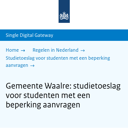
Naar
de
homepage
van
sdg.rijksoverheid.nl
Single Digital Gateway
Home
Regelen in Nederland
Studietoeslag voor studenten met een beperking
aanvragen
Gemeente Waalre: studietoeslag
voor studenten met een
beperking aanvragen