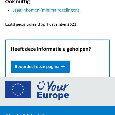
Ook nuttig
Laag inkomen (minima regelingen)
Laatst gecontroleerd op 1 december 2022
Heeft deze informatie u geholpen?
Beoordeel deze pagina
Ga
naar
de
homepage
van