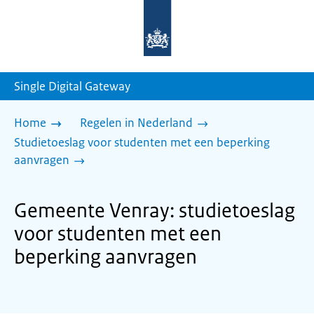
Naar
de
homepage
van
sdg.rijksoverheid.nl
Single Digital Gateway
Home
Regelen in Nederland
Studietoeslag voor studenten met een beperking
aanvragen
Gemeente Venray: studietoeslag
voor studenten met een
beperking aanvragen