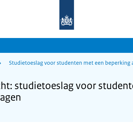
Naar
de
homepage
van
sdg.rijksoverheid.nl
Studietoeslag voor studenten met een beperking
t: studietoeslag voor studen
ragen