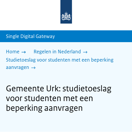
Naar
de
homepage
van
sdg.rijksoverheid.nl
Single Digital Gateway
Home
Regelen in Nederland
Studietoeslag voor studenten met een beperking
aanvragen
Gemeente Urk: studietoeslag
voor studenten met een
beperking aanvragen