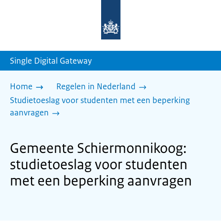
Naar
de
homepage
van
sdg.rijksoverheid.nl
Single Digital Gateway
Home
Regelen in Nederland
Studietoeslag voor studenten met een beperking
aanvragen
Gemeente Schiermonnikoog:
studietoeslag voor studenten
met een beperking aanvragen