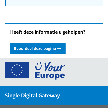
Heeft deze informatie u geholpen?
Beoordeel deze pagina
Ga
naar
de
homepage
van
Single Digital Gateway
Your
Europe,
een