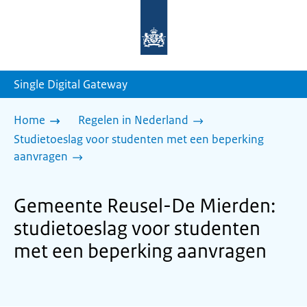
Naar
de
homepage
van
sdg.rijksoverheid.nl
Single Digital Gateway
Home
Regelen in Nederland
Studietoeslag voor studenten met een beperking
aanvragen
Gemeente Reusel-De Mierden:
studietoeslag voor studenten
met een beperking aanvragen