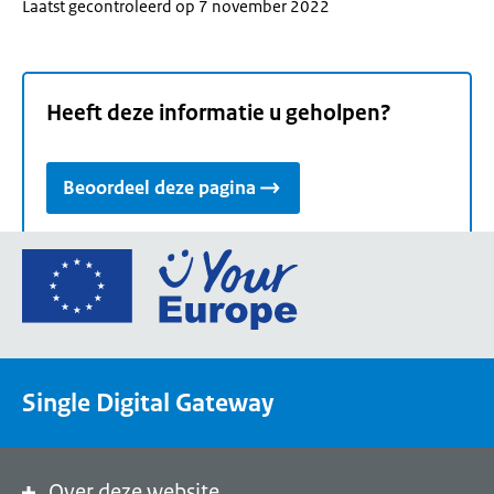
Laatst gecontroleerd op 7 november 2022
Heeft deze informatie u geholpen?
Beoordeel deze pagina
Ga
naar
de
homepage
van
Single Digital Gateway
Your
Europe,
een
portaal
Over deze website