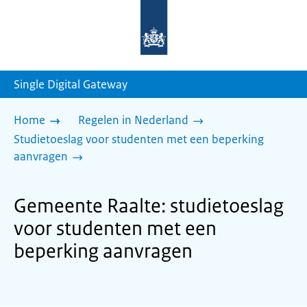
Naar
de
homepage
van
sdg.rijksoverheid.nl
Single Digital Gateway
Home
Regelen in Nederland
Studietoeslag voor studenten met een beperking
aanvragen
Gemeente Raalte: studietoeslag
voor studenten met een
beperking aanvragen