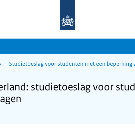
Naar
de
homepage
van
sdg.rijksoverheid.nl
Studietoeslag voor studenten met een beperking
land: studietoeslag voor stu
ragen