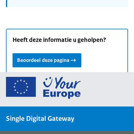
Heeft deze informatie u geholpen?
Beoordeel deze pagina
Ga
naar
de
homepage
van
Single Digital Gateway
Your
Europe,
een