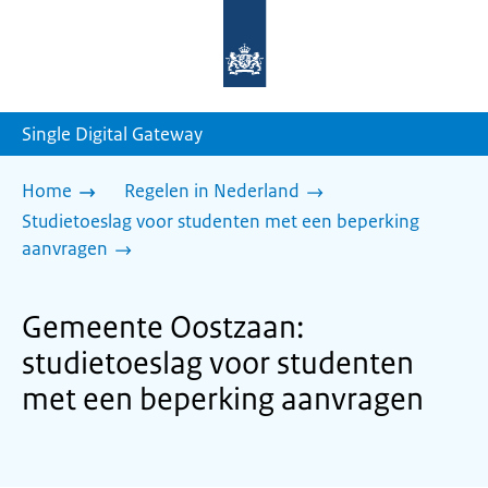
Naar
de
homepage
van
sdg.rijksoverheid.nl
Single Digital Gateway
Home
Regelen in Nederland
Studietoeslag voor studenten met een beperking
aanvragen
Gemeente Oostzaan:
studietoeslag voor studenten
met een beperking aanvragen