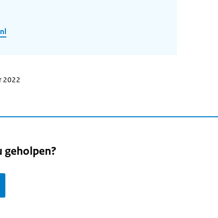
nl
r 2022
u geholpen?