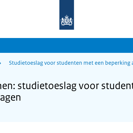
Naar
de
homepage
van
sdg.rijksoverheid.nl
Studietoeslag voor studenten met een beperking
: studietoeslag voor studen
ragen