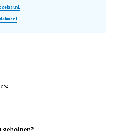
delaar.nl/
laar.nl
l
 2024
u geholpen?