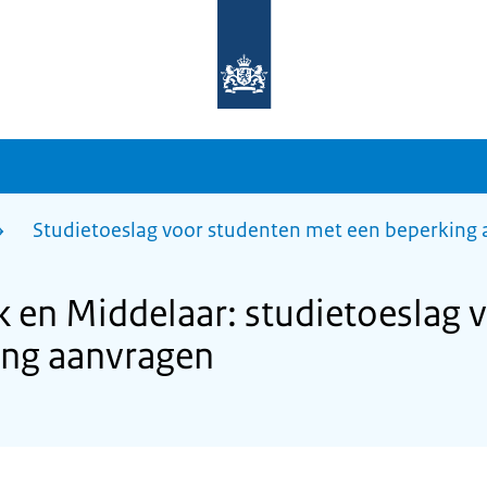
Naar
de
homepage
van
sdg.rijksoverheid.nl
Studietoeslag voor studenten met een beperking
en Middelaar: studietoeslag 
ing aanvragen