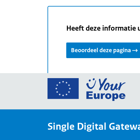
Heeft deze informatie 
Beoordeel deze pagina
Ga
naar
de
home
van
Single Digital Gatew
Your
Europ