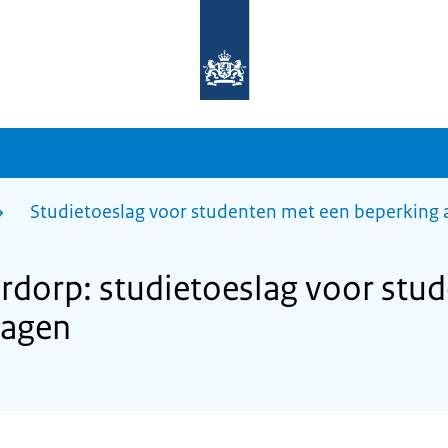
Naar
de
homepage
van
sdg.rijksoverheid.nl
Studietoeslag voor studenten met een beperking
dorp: studietoeslag voor stu
ragen