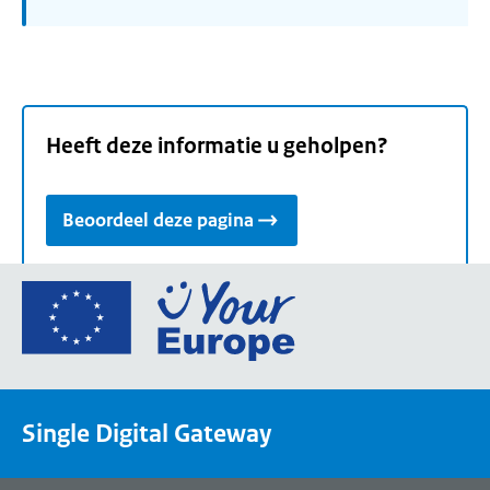
Heeft deze informatie u geholpen?
Beoordeel deze pagina
Ga
naar
de
homepage
van
Single Digital Gateway
Your
Europe,
een