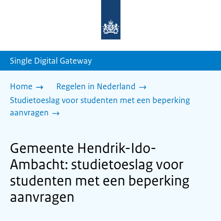
Naar
de
homepage
van
sdg.rijksoverheid.nl
Single Digital Gateway
Home
Regelen in Nederland
Studietoeslag voor studenten met een beperking
aanvragen
Gemeente Hendrik-Ido-
Ambacht: studietoeslag voor
studenten met een beperking
aanvragen