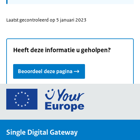
Laatst gecontroleerd op 5 januari 2023
Heeft deze informatie u geholpen?
Beoordeel deze pagina
Ga
naar
de
homepage
van
Single Digital Gateway
Your
Europe,