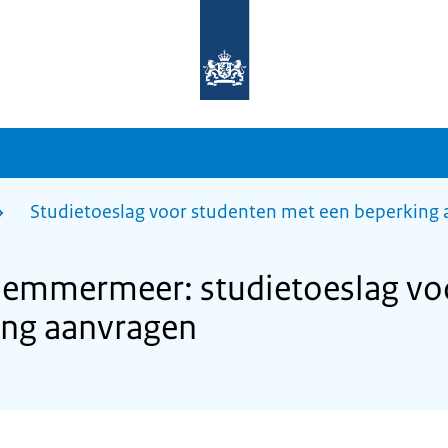
Naar
de
homepage
van
sdg.rijksoverheid.nl
Studietoeslag voor studenten met een beperking
emmermeer: studietoeslag vo
ing aanvragen