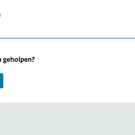
2
u geholpen?