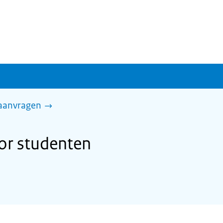
 aanvragen
or studenten