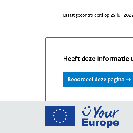
Laatst gecontroleerd op 29 juli 202
Heeft deze informatie 
Beoordeel deze pagina
Ga
naar
de