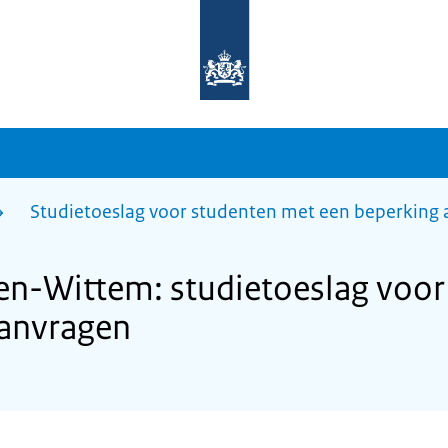
Naar
de
homepage
van
sdg.rijksoverheid.nl
Studietoeslag voor studenten met een beperking
n-Wittem: studietoeslag voor
aanvragen