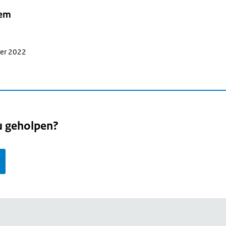
tem
ber 2022
u geholpen?