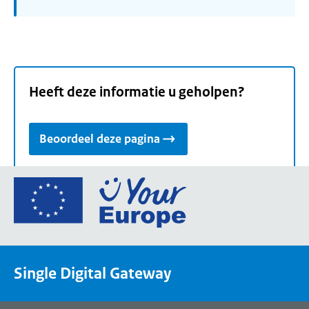
Heeft deze informatie u geholpen?
Beoordeel deze pagina
Ga
naar
de
homepage
van
Single Digital Gateway
Your
Europe,
een