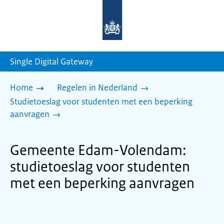
Naar
de
homepage
van
sdg.rijksoverheid.nl
Single Digital Gateway
Home
Regelen in Nederland
Studietoeslag voor studenten met een beperking
aanvragen
Gemeente Edam-Volendam:
studietoeslag voor studenten
met een beperking aanvragen