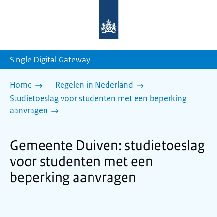
Naar
de
homepage
van
sdg.rijksoverheid.nl
Single Digital Gateway
Home
Regelen in Nederland
Studietoeslag voor studenten met een beperking
aanvragen
Gemeente Duiven: studietoeslag
voor studenten met een
beperking aanvragen