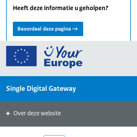
Heeft deze informatie u geholpen?
Beoordeel deze pagina
Ga
naar
de
homepage
van
Single Digital Gateway
Your
Europe,
een
portaal
Over deze website
van
de
Europese