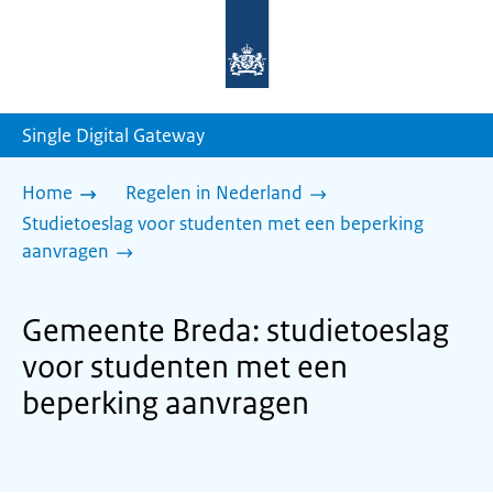
Naar
de
homepage
van
sdg.rijksoverheid.nl
Single Digital Gateway
Home
Regelen in Nederland
Studietoeslag voor studenten met een beperking
aanvragen
Gemeente Breda: studietoeslag
voor studenten met een
beperking aanvragen