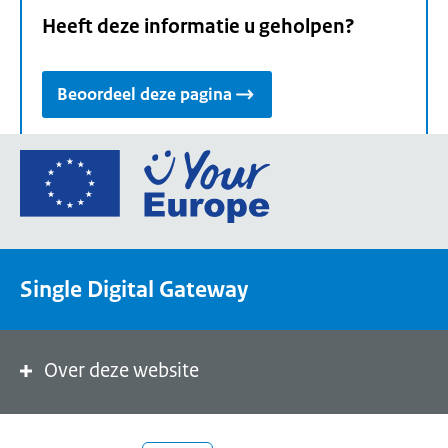
Heeft deze informatie u geholpen?
Beoordeel deze pagina
Ga
naar
de
homepage
van
Single Digital Gateway
Your
Europe,
een
portaal
Over deze website
van
de
Europese