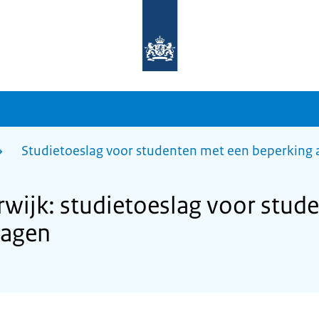
Naar
de
homepage
van
sdg.rijksoverheid.nl
Studietoeslag voor studenten met een beperking
ijk: studietoeslag voor stud
ragen