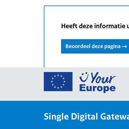
Heeft deze informatie 
Beoordeel deze pagina
Ga
naar
de
home
van
Single Digital Gatew
Your
Europ