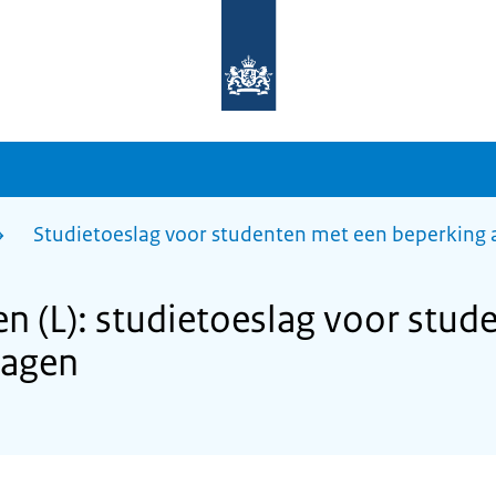
Naar
de
homepage
van
sdg.rijksoverheid.nl
Studietoeslag voor studenten met een beperking
 (L): studietoeslag voor stud
ragen