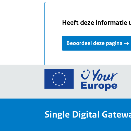
Heeft deze informatie 
Beoordeel deze pagina
Ga
naar
de
home
van
Single Digital Gatew
Your
Europ
een