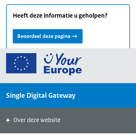
Heeft deze informatie u geholpen?
Beoordeel deze pagina
Ga
naar
de
homepage
van
Single Digital Gateway
Your
Europe,
een
portaal
Over deze website
van
de