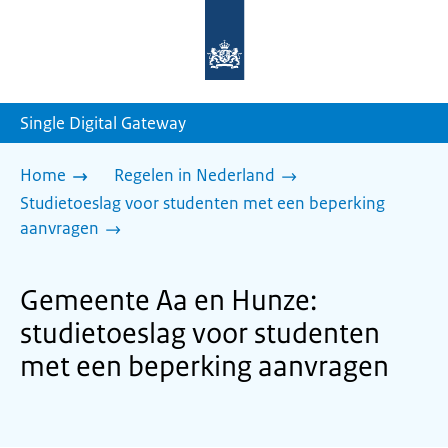
Naar
de
homepage
van
sdg.rijksoverheid.nl
Single Digital Gateway
Home
Regelen in Nederland
Studietoeslag voor studenten met een beperking
aanvragen
Gemeente Aa en Hunze:
studietoeslag voor studenten
met een beperking aanvragen