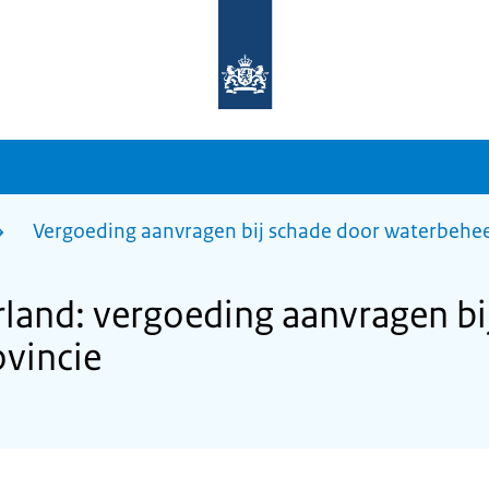
Naar
de
homepage
van
sdg.rijksoverheid.nl
Vergoeding aanvragen bij schade door waterbehee
rland: vergoeding aanvragen bi
vincie