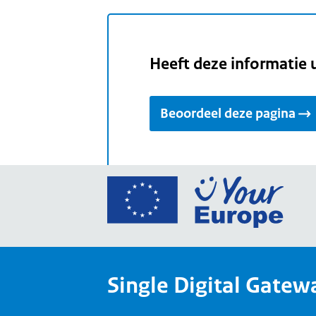
Heeft deze informatie 
Beoordeel deze pagina
Ga
naar
de
home
van
Single Digital Gatew
Your
Europ