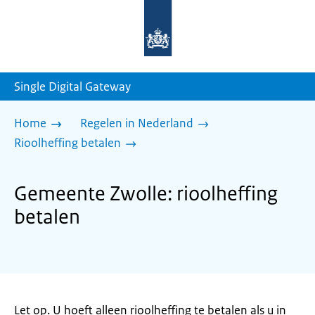
Naar
de
homepage
van
sdg.rijksoverheid.nl
Single Digital Gateway
Home
Regelen in Nederland
Rioolheffing betalen
Gemeente Zwolle: rioolheffing
betalen
Let op. U hoeft alleen rioolheffing te betalen als u in