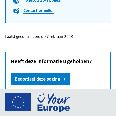
https://www.zwolle.nl
Contactformulier
Laatst gecontroleerd op 7 februari 2023
Heeft deze informatie u geholpen?
Beoordeel deze pagina
Ga
naar
de
homepage