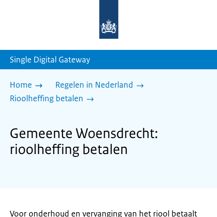
Naar
de
homepage
van
sdg.rijksoverheid.nl
Single Digital Gateway
Home
Regelen in Nederland
Rioolheffing betalen
Gemeente Woensdrecht:
rioolheffing betalen
Voor onderhoud en vervanging van het riool betaalt