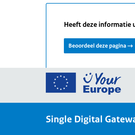
Heeft deze informatie 
Beoordeel deze pagina
Ga
naar
de
home
van
Single Digital Gatew
Your
Europ