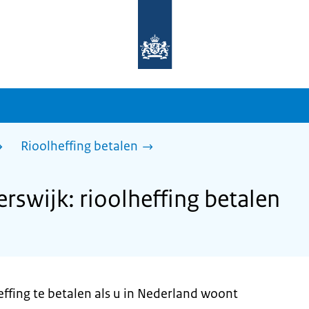
Naar
de
homepage
van
sdg.rijksoverheid.nl
Rioolheffing betalen
swijk: rioolheffing betalen
heffing te betalen als u in Nederland woont