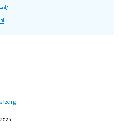
.nl/
nl
terzorg
i 2025