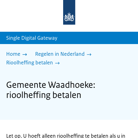
Naar
de
homepage
van
sdg.rijksoverheid.nl
Single Digital Gateway
Home
Regelen in Nederland
Rioolheffing betalen
Gemeente Waadhoeke:
rioolheffing betalen
Let op. U hoeft alleen rioolheffing te betalen als u in