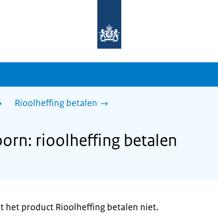
Naar
de
homepage
van
sdg.rijksoverheid.nl
Rioolheffing betalen
rn: rioolheffing betalen
 het product Rioolheffing betalen niet.