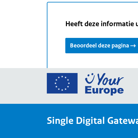
Heeft deze informatie 
Beoordeel deze pagina
Ga
naar
de
home
van
Single Digital Gatew
Your
Europ
een