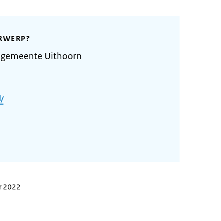
RWERP?
 gemeente Uithoorn
/
r 2022