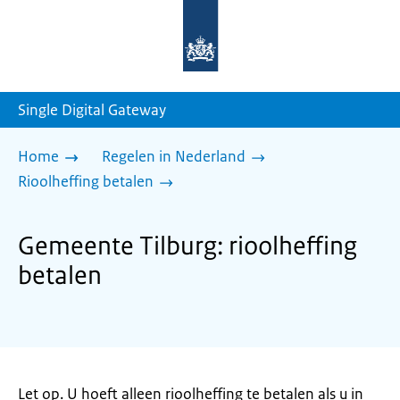
Naar
de
homepage
van
sdg.rijksoverheid.nl
Single Digital Gateway
Home
Regelen in Nederland
Rioolheffing betalen
Gemeente Tilburg: rioolheffing
betalen
Let op. U hoeft alleen rioolheffing te betalen als u in