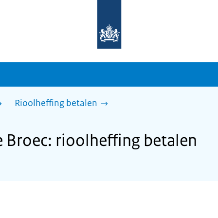
Naar
de
homepage
van
sdg.rijksoverheid.nl
Rioolheffing betalen
Broec: rioolheffing betalen