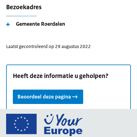
Bezoekadres
Gemeente Roerdalen
Laatst gecontroleerd op 29 augustus 2022
Heeft deze informatie u geholpen?
Beoordeel deze pagina
Ga
naar
de