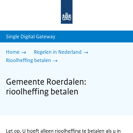
Naar
de
homepage
van
sdg.rijksoverheid.nl
Single Digital Gateway
Home
Regelen in Nederland
Rioolheffing betalen
Gemeente Roerdalen:
rioolheffing betalen
Let op. U hoeft alleen rioolheffing te betalen als u in